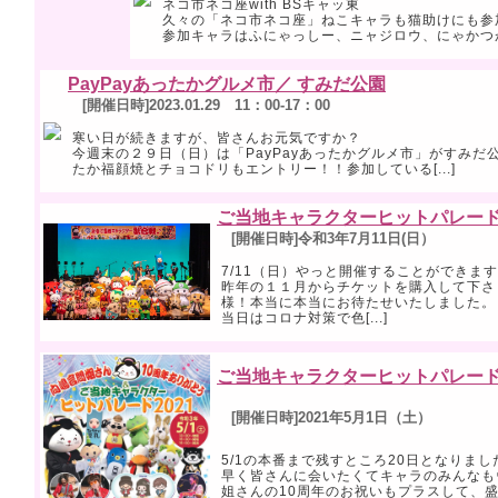
ネコ市ネコ座with BSキャッ東
久々の「ネコ市ネコ座」ねこキャラも猫助けにも参
参加キャラはふにゃっしー、ニャジロウ、にゃかつ
PayPayあったかグルメ市／ すみだ公園
[開催日時]2023.01.29 11：00-17：00
寒い日が続きますが、皆さんお元気ですか？
今週末の２９日（日）は「PayPayあったかグルメ市」がすみだ
たか福顔焼とチョコドリもエントリー！！参加している[...]
ご当地キャラクターヒットパレード2
[開催日時]令和3年7月11日(日）
7/11（日）やっと開催することができま
昨年の１１月からチケットを購入して下さ
様！本当に本当にお待たせいたしました。
当日はコロナ対策で色[...]
ご当地キャラクターヒットパレード
[開催日時]2021年5月1日（土）
5/1の本番まで残すところ20日となりまし
早く皆さんに会いたくてキャラのみんなも
姐さんの10周年のお祝いもプラスして、盛り