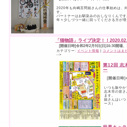
2020年も向嶋言問姐さんの仕事始めは、
す。
パートナーはお馴染みのおしなりくんです
年々少しづつ一緒に回ってくださる方が増えて
「猫物語」ライブ決定！！2020.02.
[開催日時]令和2年2月9日(日)16:30開場、1
カテゴリー:
イベント情報
|
コメントはまだ
-->
第12回 
ー
[開催日時]令
いつも賑やか
志木市の皆さ
ます。
姐さんはいつ
ース）