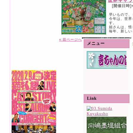
世界キャラ
[開催日時]
早いもので、
今年は、世界
す。
姐さんは、惜
毎年、新しいも
Warning
: Use of undefined constant bwt - assumed 'bwt' (this will throw an Error in a future version of PHP) in
/home/users/2/ims/web/kotochan.jp/wp-content/th
on line
77
« 前ページへ
メニュー
Link