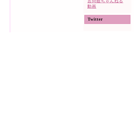
言問姐ちゃんねる
動画
Twitter
@kototoine_san からのツイート