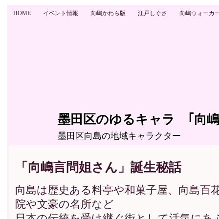
HOME
イベント情報
向嶋かわら版
江戸しぐさ
向嶋ウォーカ
墨田区のゆるキャラ ｢向嶋
墨田区向島の地域キャラクター
「向嶋言問姐さん」誕生秘話
向島は歴史ある料亭や和菓子屋、向島百
院や文豪の名所など
日本の伝統を受け継ぐ街として活気にあ