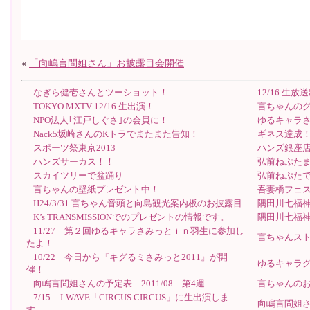
«
「向嶋言問姐さん」お披露目会開催
なぎら健壱さんとツーショット！
12/16 生放
TOKYO MXTV 12/16 生出演！
言ちゃんの
NPO法人｢江戸しぐさ｣の会員に！
ゆるキャラさ
Nack5坂崎さんのKトラでまたまた告知！
ギネス達成！！ 
スポーツ祭東京2013
ハンズ銀座
ハンズサーカス！！
弘前ねぷた
スカイツリーで盆踊り
弘前ねぷた
言ちゃんの壁紙プレゼント中！
吾妻橋フェステ
H24/3/31 言ちゃん音頭と向島観光案内板のお披露目
隅田川七福
K’s TRANSMISSIONでのプレゼントの情報です。
隅田川七福
11/27 第２回ゆるキャラさみっとｉｎ羽生に参加し
言ちゃんス
たよ！
10/22 今日から『キグるミさみっと2011』が開
ゆるキャラ
催！
向嶋言問姐さんの予定表 2011/08 第4週
言ちゃんの
7/15 J-WAVE「CIRCUS CIRCUS」に生出演しま
向嶋言問姐
す。