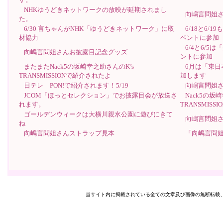
NHKゆうどきネットワークの放映が延期されまし
向嶋言問姐
た。
6/30 言ちゃんがNHK「ゆうどきネットワーク」に取
6/18と6/
材協力
ベントに参加
6/4と6/
向嶋言問姐さんお披露目記念グッズ
ントに参加
またまたNack5の坂崎幸之助さんのK’s
6月は「東
TRANSMISSIONで紹介されたよ
加します
日テレ PON!で紹介されます！5/19
向嶋言問姐さ
JCOM「ほっとセレクション」でお披露目会が放送さ
Nack5の坂
れます。
TRANSMIS
ゴールデンウィークは大横川親水公園に遊びにきて
向嶋言問姐
ね
向嶋言問姐さんストラップ見本
「向嶋言問
当サイト内に掲載されている全ての文章及び画像の無断転載、転用を禁止します。