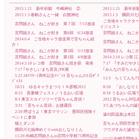
2015.1.21 新年祈願 牛嶋神社 ②
2015.1.21 新
2015.1.3 春駒さんと一緒 白髭神社
2015.1.3 隅
ご当地キャラクター
言問姐さん ねこが好き 第７回 7/15放送
イジェスト
言問姐さん ねこが好き 第6回 6/24放送
言問姐さん ねこが好
2014.6.4 ご当地キャラ放送局で言ちゃん紹
言問姐さん ねこが好
介！
言問姐さん ねこが好き 第3回 5/13放送
言問姐さん ねこが好
言問姐さん ねこが好き 第1回 4/8放送
2014.3.10 レコ
2014.3.10 レコ祭 言問姐さん招き節 発表
7.17 ｢すみだや
7.17 ｢やさしいまち宣言｣PR展
｢みんなの言ちゃん｣
5.25 ｽｶｲﾂﾘｰ1周年記念ｲﾍﾞﾝﾄ 言ちゃんの1日ﾀﾞｲ
11/3 らくてんち
ｼﾞｪｽﾄ
10/21 ゆるキャラまつりＩＮ彦根2012
8/26 「おしな
8/25 吾妻橋フェスト／うるおい広場
8/18 うるおい広
8/1 東京スカイツリーで言ちゃん音頭！
2012 言ちゃんIN
3/31 「言ちゃん音頭」お披露目
3/5 あづちゃんの
2/26 呼ぼうよ！東京マラソン 墨田区招致イ
遠刈田温泉は本日
ベントに参加
猫とダンス
言ちゃん羽田空港で
隅田川七福神めぐりwithおしなりくん
フウガすみだ誕生!
11/26 向嶋言問姐さんin言問小学校75周年記念
11/27 向嶋言問姐