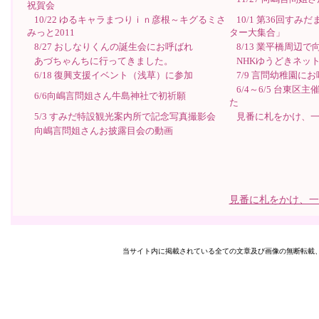
祝賀会
10/22 ゆるキャラまつりｉｎ彦根～キグるミさ
10/1 第36回す
みっと2011
ター大集合」
8/27 おしなりくんの誕生会にお呼ばれ
8/13 業平橋周辺で
あづちゃんちに行ってきました。
NHKゆうどきネッ
6/18 復興支援イベント（浅草）に参加
7/9 言問幼稚園に
6/4～6/5 台東
6/6向嶋言問姐さん牛島神社で初祈願
た
5/3 すみだ特設観光案内所で記念写真撮影会
見番に札をかけ、
向嶋言問姐さんお披露目会の動画
見番に札をかけ、一
当サイト内に掲載されている全ての文章及び画像の無断転載、転用を禁止します。