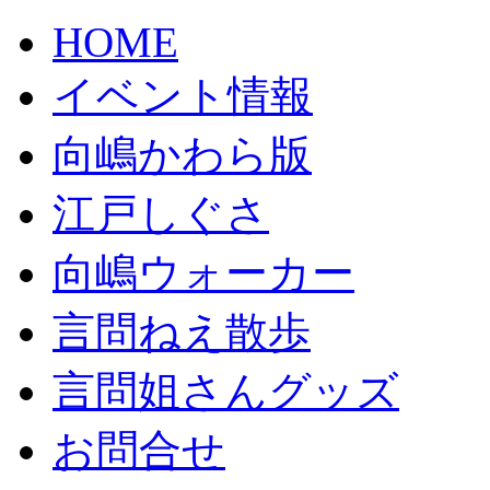
HOME
イベント情報
向嶋かわら版
江戸しぐさ
向嶋ウォーカー
言問ねえ散歩
言問姐さんグッズ
お問合せ