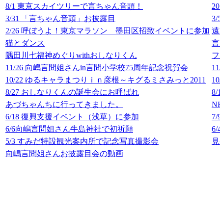
8/1 東京スカイツリーで言ちゃん音頭！
2
3/31 「言ちゃん音頭」お披露目
3
2/26 呼ぼうよ！東京マラソン 墨田区招致イベントに参加
遠
猫とダンス
言
隅田川七福神めぐりwithおしなりくん
フ
11/26 向嶋言問姐さんin言問小学校75周年記念祝賀会
1
10/22 ゆるキャラまつりｉｎ彦根～キグるミさみっと2011
1
8/27 おしなりくんの誕生会にお呼ばれ
8
あづちゃんちに行ってきました。
N
6/18 復興支援イベント（浅草）に参加
7
6/6向嶋言問姐さん牛島神社で初祈願
6
5/3 すみだ特設観光案内所で記念写真撮影会
見
向嶋言問姐さんお披露目会の動画