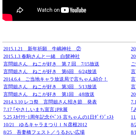
2015.1.21 新年祈願 牛嶋神社 ②
2
2015.1.3 春駒さんと一緒 白髭神社
2
言問姐さん ねこが好き 第７回 7/15放送
ご
言問姐さん ねこが好き 第6回 6/24放送
言
2014.6.4 ご当地キャラ放送局で言ちゃん紹介！
言
言問姐さん ねこが好き 第3回 5/13放送
言
言問姐さん ねこが好き 第1回 4/8放送
2
2014.3.10 レコ祭 言問姐さん招き節 発表
7
7.17 ｢やさしいまち宣言｣PR展
｢
5.25 ｽｶｲﾂﾘｰ1周年記念ｲﾍﾞﾝﾄ 言ちゃんの1日ﾀﾞｲｼﾞｪｽﾄ
1
10/21 ゆるキャラまつりＩＮ彦根2012
8
8/25 吾妻橋フェスト／うるおい広場
8