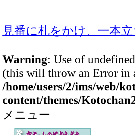
見番に札をかけ、一本立
Warning
: Use of undefined
(this will throw an Error in
/home/users/2/ims/web/ko
content/themes/Kotochan2
メニュー