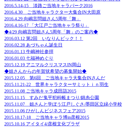
2016.5.14-15 淡路ご当地キャラパーク2016
2016.4.30 ご当地キャラクター大集合IN大田原
2016.4.29 向嶋言問姐さん5周年「舞」
2016.4.16-17 「大江戸ご当地キャラ祭り」
◆4/29 向嶋言問姐さん5周年「舞」のご案内◆
2016.03.12 第2回 いなりんピック！！
2016.02.28 あづちゃん誕生日
2016.01.13 牛嶋神社参拝
2016.01.03 七福神めぐり
2015.12.19 アニマルクリスマスIN岡山
◆姐さんからの年賀状希望の募集開始◆
2015.12.05 第6回 ご当地キャラ大集合INさんだ
2015.11.21-22 世界キャラクターサミットｉｎ羽生
2015.11.08 ご当地キャラ成田詣2015
2015.11.15 すみだ鬼平犯科帳まつり/錦糸公園
2015.11.07 姐さんと学ぼう江戸しぐさ/墨田区立緑小学校
2015.11.06 ひがしんビジネスフェア2015
2015.10.17-18 ご当地キャラ博in彦根2015
2015.10.16 アイタイ4/彦根文化プラザ