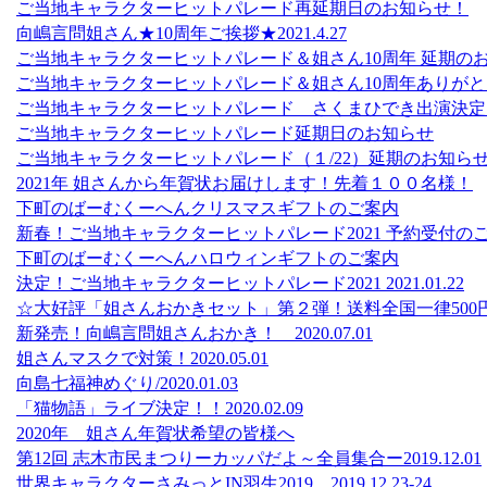
ご当地キャラクターヒットパレード再延期日のお知らせ！
向嶋言問姐さん★10周年ご挨拶★2021.4.27
ご当地キャラクターヒットパレード＆姐さん10周年 延期の
ご当地キャラクターヒットパレード＆姐さん10周年ありがと
ご当地キャラクターヒットパレード さくまひでき出演決定
ご当地キャラクターヒットパレード延期日のお知らせ
ご当地キャラクターヒットパレード（１/22）延期のお知ら
2021年 姐さんから年賀状お届けします！先着１００名様！
下町のばーむくーへんクリスマスギフトのご案内
新春！ご当地キャラクターヒットパレード2021 予約受付の
下町のばーむくーへんハロウィンギフトのご案内
決定！ご当地キャラクターヒットパレード2021 2021.01.22
☆大好評「姐さんおかきセット」第２弾！送料全国一律500
新発売！向嶋言問姐さんおかき！ 2020.07.01
姐さんマスクで対策！2020.05.01
向島七福神めぐり/2020.01.03
「猫物語」ライブ決定！！2020.02.09
2020年 姐さん年賀状希望の皆様へ
第12回 志木市民まつりーカッパだよ～全員集合ー2019.12.01
世界キャラクターさみっとIN羽生2019 2019.12.23-24