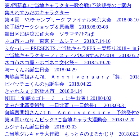
第2回新春♪ご当地キャラクター歌合戦♪予約販売のご案内
集まれすみだのキャラクター
第４回 V9チャンプリーグ ファイナル東京大会 2018.08.10-
絵手紙ワークショップ＆原画展 2018.08.03-08
墨田区民納涼民踊大会 ソラマチひろば
ネコ市ネコ座 東京ドームシティ 2018.7.14-16
ふなっしー PRESENTS ご当地キャラFES ～梨祭り2018～ i
ご当地キャラクターフェスティバルINすみだ2018 2018.05.26
ネコ市ネコ座～ホゴネコ文化祭～ 2018.5.19-20
与一くんお誕生日会 2018.04.29
向嶋言問姐さん7th Ａｎｎｎｉｖｅｒｓａｒｙ「舞」 2018.0
ビバッチェくんのお誕生会 2018.04.22
きゃわふぇすIN栃木市 2018.04.14
NHK「旬感☆ゴトーチ！」に生出演！201804.02
すみだ北斎美術館 一日北斎（一日館長） 2018.03.31
向嶋言問姐さん7ｔｈ Ａｎｎｉｖｅｒｓａｒｙ 予約受付
第４回いなりんピック!!ご当地キャラ大運動会 2018.02.20
ムジナもん誕生日会 2018.03.03
ご当地グルキャラ大作戦 もっとさのまるかじり 2018.02.24