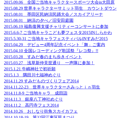
2015.09.06 全国ご当地キャラクタースポーツ大会in大田原
2015.08.29 世界キャラクターサミット羽生 カウントダウン
2015.08.01 墨田区民納涼民踊大会／スカイアリーナ
2015.08.01 納涼の夕べ／旧安田庭園
2015.06.19 福島復興支援チャリティーコンサートに参加
2015.6.6-7 ご当地キャラこども夢フェスタ2015INしらかわ
2015.5.30-31 ご当地キャラフェスティバルINすみだ2015
2015.04.29 デビュー4周年記念イベント「舞」ご案内
2015.04.10 全国レコーディング歌謡祭『レコ祭』!!
2015.03.28 すみだ春のまち歩きイベント
2015.03.27 浅草新仲見世通り 一声隊に参加！
2015.1.21 牛嶋神社で初祈願
2015.1.3 隅田川七福神めぐり
2014.11.29 すみだものづくりフェア2014
2014.11.22-23 世界キャラクターさみっとｉｎ羽生
2014.11.8-9 ご当地キャラ 成田詣
2014.11.3 銀座八丁神社めぐり
2014.11.2 高円寺フェス2014
2014.10.26 おしなり街角スカイカフェ
2014.10.18-19 第32回江東区民まつり