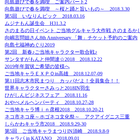
向島遊びで春を満喫 ご案内パート2
向島遊びで春を満喫 ～桜と踊と旨いもの～ 2018.3.30
第5回 いなりんピック 2018.03.16
ムジナもん誕生会 H31.3.2
さのまるの日イベント ご当地グルキャラ大作戦 さのまるかじり H
向嶋言問姐さん8th Anniversary 「舞」チケット予約のご案内
向島七福神めぐり2019
第2回 新春♪ご当地キャラクター歌合戦♪
サンタすがもんと仲間達☆2018 2018.12.22
2019年年賀状ご希望の皆様へ
ご当地キャラＥＸＰＯin高雄 2018.12.07-09
第11回志木市民まつり カッパだよ！全員集合！！
世界キャラクターさみっと2018IN羽生
ひがしんビジネスフェア 2018.11.16
おやべメルヘンパーティ 2018.10.27-28
ご当地キャラ博ｉｎ彦根2018 2018.10.20-21
ネコ市ネコ座～ホゴネコ文化祭～ アクアイグニス三重
しらかわキャラ市2018 2018.9.29-30
第5回 ご当地キャラまつりIN須崎 2018.9.8-9
キャラパ in KATANO 2018.09.01