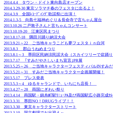
2014.4.4 タウン・ドイト東向島店オープン
2014.3.29-30 東京ソラマチ春のフェスタに出るよ！
2014.3.9 全国ﾚｺｰﾃﾞｨﾝｸﾞ歌謡祭に出演！
2014.1.3-5 向島七福神めぐり＆長命寺で言ちゃん屋台
2013.10.26 二戸敦子さんと言ちゃんコンサート
2013.10.19-20 江東区民まつり
2013.8.17-18 隅田川踊り納涼大会
2013.9.21～22 ご当地キャラこども夢フェスタｉｎ白河
2013.8.3 郡山うねめまつり
2013.8.1～3 墨田区民納涼民謡大会（スカイツリーで盆踊
2013.7.17 ｢すみだやさしいまち宣言｣PR展
2013.5.25～26 ご当地キャラクターフェスティバルINすみだ
2013.5.21～31 すみだご当地キャラクター企画展開催！
2013.5.17 プレス発表
2013.5.3～4 ゆるキャランドで、いちにち店長！
2013.4.27～28 両国にぎわい祭り
2013.4.14 両国駅・錦糸町駅ﾘﾆｭｰｱﾙ及び両国駅広小路完成ｾﾚﾓ
2013.3.31 墨田NO！DRUGライブ！！
2013.3.30 東京キャラクターストリート
2013.3.10 国立劇場でお出迎え～