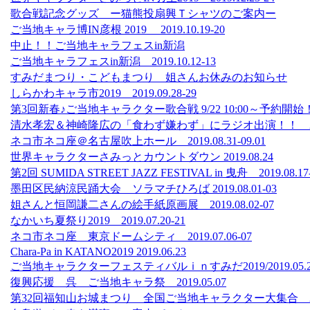
歌合戦記念グッズ ー猫熊投扇興Ｔシャツのご案内ー
ご当地キャラ博IN彦根 2019 2019.10.19-20
中止！！ご当地キャラフェスin新潟
ご当地キャラフェスin新潟 2019.10.12-13
すみだまつり・こどもまつり 姐さんお休みのお知らせ
しらかわキャラ市2019 2019.09.28-29
第3回新春♪ご当地キャラクター歌合戦 9/22 10:00～予約開始
清水孝宏＆神崎隆広の「食わず嫌わず」にラジオ出演！！ 2019.1
ネコ市ネコ座＠名古屋吹上ホール 2019.08.31-09.01
世界キャラクターさみっとカウントダウン 2019.08.24
第2回 SUMIDA STREET JAZZ FESTIVAL in 曳舟 2019.08.17
墨田区民納涼民踊大会 ソラマチひろば 2019.08.01-03
姐さんと恒岡謙二さんの絵手紙原画展 2019.08.02-07
なかいち夏祭り2019 2019.07.20-21
ネコ市ネコ座 東京ドームシティ 2019.07.06-07
Chara-Pa in KATANO2019 2019.06.23
ご当地キャラクターフェスティバルｉｎすみだ2019/2019.05.25
復興応援 呉 ご当地キャラ祭 2019.05.07
第32回福知山お城まつり 全国ご当地キャラクター大集合 2019.