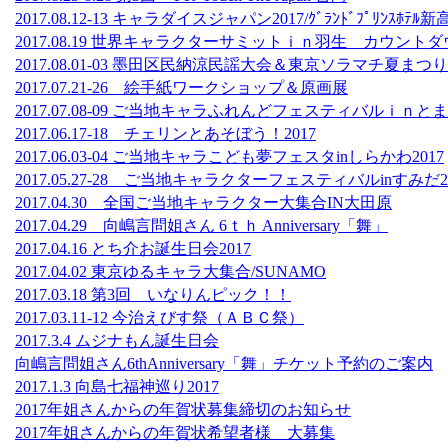
2017.08.12-13 キャラダイスジャパン2017/ｸﾞﾗﾝﾄﾞﾌﾟﾘﾝｽﾎﾃﾙ
2017.08.19 世界キャラクターサミットｉｎ羽生 カウント
2017.08.01-03 墨田区民納涼民謡大会＆東京ソラマチ夏まつり
2017.07.21-26 絵手紙ワークショップ＆原画展
2017.07.08-09 ご当地キャラふれんどフェスティバルｉｎと
2017.06.17-18 チェリンとあそぼう！2017
2017.06.03-04 ご当地キャラこども夢フェスタinしらかわ2017
2017.05.27-28 ご当地キャラクターフェスティバルinすみだ2
2017.04.30 全国ご当地キャラクター大集合IN大田原
2017.04.29 向嶋言問姐さん 6ｔｈ Anniversary「舞」
2017.04.16 とち介お誕生日会2017
2017.04.02 東京ゆるキャラ大集合/SUNAMO
2017.03.18 第3回 いなりんピック！！
2017.03.11-12 今治えびす祭（ＡＢＣ祭）
2017.3.4 ムジナもん誕生日会
向嶋言問姐さん6thAnniversary「舞」チケット予約のご案内
2017.1.3 向島七福神巡り2017
2017年姐さんからの年賀状募集締切のお知らせ
2017年姐さんからの年賀状希望者様 大募集