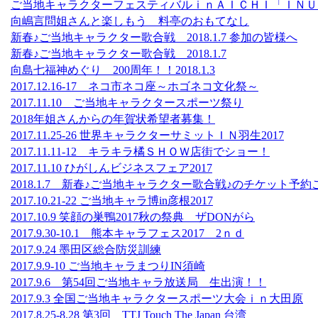
ご当地キャラクターフェスティバルｉｎＡＩＣＨＩ「ＩＮＵＹＡＭＡ
向嶋言問姐さんと楽しもう 料亭のおもてなし
新春♪ご当地キャラクター歌合戦 2018.1.7 参加の皆様へ
新春♪ご当地キャラクター歌合戦 2018.1.7
向島七福神めぐり 200周年！！2018.1.3
2017.12.16-17 ネコ市ネコ座～ホゴネコ文化祭～
2017.11.10 ご当地キャラクタースポーツ祭り
2018年姐さんからの年賀状希望者募集！
2017.11.25-26 世界キャラクターサミットＩＮ羽生2017
2017.11.11-12 キラキラ橘ＳＨＯＷ店街でショー！
2017.11.10 ひがしんビジネスフェア2017
2018.1.7 新春♪ご当地キャラクター歌合戦♪のチケット予約
2017.10.21-22 ご当地キャラ博in彦根2017
2017.10.9 笑顔の巣鴨2017秋の祭典 ザDONがら
2017.9.30-10.1 熊本キャラフェス2017 2ｎｄ
2017.9.24 墨田区総合防災訓練
2017.9.9-10 ご当地キャラまつりIN須崎
2017.9.6 第54回ご当地キャラ放送局 生出演！！
2017.9.3 全国ご当地キャラクタースポーツ大会ｉｎ大田原
2017.8.25-8.28 第3回 TTJ Touch The Japan 台湾