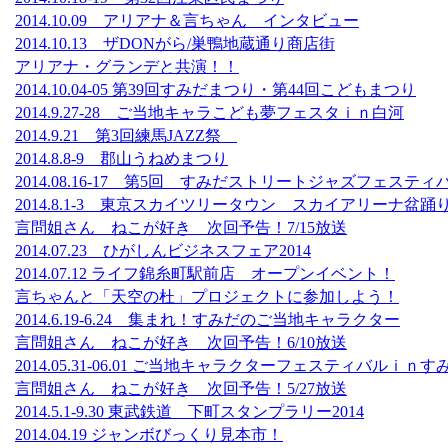
2014.10.09 アリアナ＆言ちゃん インタビュー
2014.10.13 ザDONがら/巣鴨地蔵通り商店街
アリアナ・グランデと共演！！
2014.10.04-05 第39回すみだまつり・第44回こどもまつり
2014.9.27-28 ご当地キャラこども夢フェスタｉｎ白河
2014.9.21 第3回練馬JAZZ祭
2014.8.8-9 郡山うねめまつり
2014.08.16-17 第5回 すみだストリートジャズフェスティ
2014.8.1-3 東京スカイツリータウン スカイアリーナ盆踊
言問姐さん ねこが好き 次回予告！7/15放送
2014.07.23 ひがしんビジネスフェア2014
2014.07.12 ライフ錦糸町駅前店 オープンイベント！
言ちゃんと「天空の杜」プロジェクトに参加しよう！
2014.6.19-6.24 集まれ！すみだのご当地キャラクター
言問姐さん ねこが好き 次回予告！6/10放送
2014.05.31-06.01 ご当地キャラクターフェスティバルｉｎすみ
言問姐さん ねこが好き 次回予告！5/27放送
2014.5.1-9.30 東武鉄道 下町スタンプラリー2014
2014.04.19 ジャンボびっくり見本市！