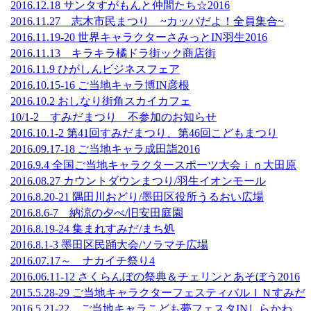
2016.12.18 サンタすがもんと仲間たち☆2016
2016.11.27 志木市民まつり ~カッパだよ！全員集合~
2016.11.19-20 世界キャラクターさみっとIN羽生2016
2016.11.13 キラキラ橘ドラ街ック商店街
2016.11.9 ひがしんビジネスフェア
2016.10.15-16 ご当地キャラ博IN彦根
2016.10.2 おしなり街角スカイカフェ
10/1-2 すみだまつり 不参加のお知らせ
2016.10.1-2 第41回すみだまつり、第46回こどもまつり
2016.09.17-18 ご当地キャラ成田詣2016
2016.9.4 全国ご当地キャラクタースポーツ大会ｉｎ大田原
2016.08.27 カウントダウンまつり/羽生イオンモール
2016.8.20-21 隅田川おどり/墨田区役所うるおい広場
2016.8.6-7 納涼の夕べ/旧安田庭園
2016.8.19-24 集まれすみだ/まち処
2016.8.1-3 墨田区民踊大会/ソラマチ広場
2016.07.17～ ナカイチ祭り4
2016.06.11-12 さくらんぼの祭典＆チェリンとあそぼう2016
2015.5.28-29 ご当地キャラクターフェスティバルＩＮすみだ
2016.5.21-22 ご当地キャラこども夢フェスタINしらかわ