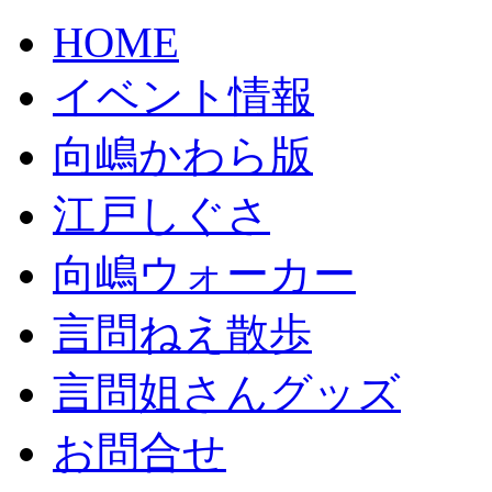
HOME
イベント情報
向嶋かわら版
江戸しぐさ
向嶋ウォーカー
言問ねえ散歩
言問姐さんグッズ
お問合せ