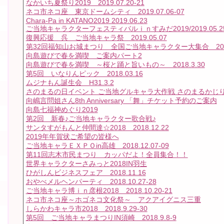
なかいち夏祭り2019 2019.07.20-21
ネコ市ネコ座 東京ドームシティ 2019.07.06-07
Chara-Pa in KATANO2019 2019.06.23
ご当地キャラクターフェスティバルｉｎすみだ2019/2019.05.25
復興応援 呉 ご当地キャラ祭 2019.05.07
第32回福知山お城まつり 全国ご当地キャラクター大集合 2019.0
向島遊びで春を満喫 ご案内パート2
向島遊びで春を満喫 ～桜と踊と旨いもの～ 2018.3.30
第5回 いなりんピック 2018.03.16
ムジナもん誕生会 H31.3.2
さのまるの日イベント ご当地グルキャラ大作戦 さのまるかじり H3
向嶋言問姐さん8th Anniversary 「舞」チケット予約のご案内
向島七福神めぐり2019
第2回 新春♪ご当地キャラクター歌合戦♪
サンタすがもんと仲間達☆2018 2018.12.22
2019年年賀状ご希望の皆様へ
ご当地キャラＥＸＰＯin高雄 2018.12.07-09
第11回志木市民まつり カッパだよ！全員集合！！
世界キャラクターさみっと2018IN羽生
ひがしんビジネスフェア 2018.11.16
おやべメルヘンパーティ 2018.10.27-28
ご当地キャラ博ｉｎ彦根2018 2018.10.20-21
ネコ市ネコ座～ホゴネコ文化祭～ アクアイグニス三重
しらかわキャラ市2018 2018.9.29-30
第5回 ご当地キャラまつりIN須崎 2018.9.8-9