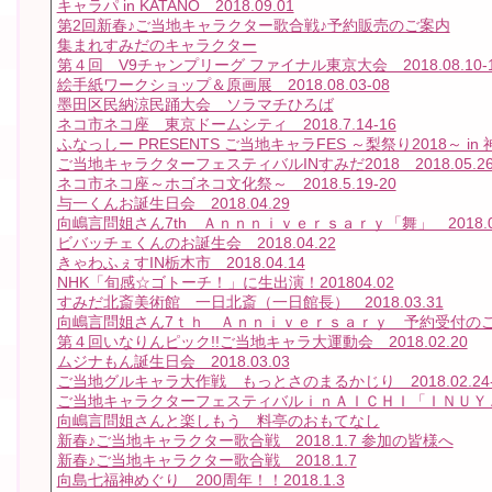
キャラパ in KATANO 2018.09.01
第2回新春♪ご当地キャラクター歌合戦♪予約販売のご案内
集まれすみだのキャラクター
第４回 V9チャンプリーグ ファイナル東京大会 2018.08.10-
絵手紙ワークショップ＆原画展 2018.08.03-08
墨田区民納涼民踊大会 ソラマチひろば
ネコ市ネコ座 東京ドームシティ 2018.7.14-16
ふなっしー PRESENTS ご当地キャラFES ～梨祭り2018～ in
ご当地キャラクターフェスティバルINすみだ2018 2018.05.26
ネコ市ネコ座～ホゴネコ文化祭～ 2018.5.19-20
与一くんお誕生日会 2018.04.29
向嶋言問姐さん7th Ａｎｎｎｉｖｅｒｓａｒｙ「舞」 2018.04
ビバッチェくんのお誕生会 2018.04.22
きゃわふぇすIN栃木市 2018.04.14
NHK「旬感☆ゴトーチ！」に生出演！201804.02
すみだ北斎美術館 一日北斎（一日館長） 2018.03.31
向嶋言問姐さん7ｔｈ Ａｎｎｉｖｅｒｓａｒｙ 予約受付の
第４回いなりんピック!!ご当地キャラ大運動会 2018.02.20
ムジナもん誕生日会 2018.03.03
ご当地グルキャラ大作戦 もっとさのまるかじり 2018.02.24-
ご当地キャラクターフェスティバルｉｎＡＩＣＨＩ「ＩＮＵＹＡＭＡ
向嶋言問姐さんと楽しもう 料亭のおもてなし
新春♪ご当地キャラクター歌合戦 2018.1.7 参加の皆様へ
新春♪ご当地キャラクター歌合戦 2018.1.7
向島七福神めぐり 200周年！！2018.1.3