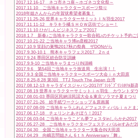
2017.12.16-17 ネコ市ネコ座～ホゴネコ文化祭～
2017.11.10 ご当地キャラクタースポーツ祭り
2018年姐さんからの年賀状希望者募集！
2017.11.25-26 世界キャラクターサミットＩＮ羽生2017
2017.11.11-12 キラキラ橘ＳＨＯＷ店街でショー！
2017.11.10 ひがしんビジネスフェア2017
2018.1.7 新春♪ご当地キャラクター歌合戦♪のチケット予約ご
2017.10.21-22 ご当地キャラ博in彦根2017
2017.10.9 笑顔の巣鴨2017秋の祭典 ザDONがら
2017.9.30-10.1 熊本キャラフェス2017 2ｎｄ
2017.9.24 墨田区総合防災訓練
2017.9.9-10 ご当地キャラまつりIN須崎
2017.9.6 第54回ご当地キャラ放送局 生出演！！
2017.9.3 全国ご当地キャラクタースポーツ大会ｉｎ大田原
2017.8.25-8.28 第3回 TTJ Touch The Japan 台湾
2017.08.12-13 キャラダイスジャパン2017/ｸﾞﾗﾝﾄﾞﾌﾟﾘﾝｽﾎﾃﾙ新
2017.08.19 世界キャラクターサミットｉｎ羽生 カウントダ
2017.08.01-03 墨田区民納涼民謡大会＆東京ソラマチ夏まつり
2017.07.21-26 絵手紙ワークショップ＆原画展
2017.07.08-09 ご当地キャラふれんどフェスティバルｉｎと
2017.06.17-18 チェリンとあそぼう！2017
2017.06.03-04 ご当地キャラこども夢フェスタinしらかわ2017
2017.05.27-28 ご当地キャラクターフェスティバルinすみだ20
2017.04.30 全国ご当地キャラクター大集合IN大田原
2017.04.29 向嶋言問姐さん 6ｔｈ Anniversary「舞」