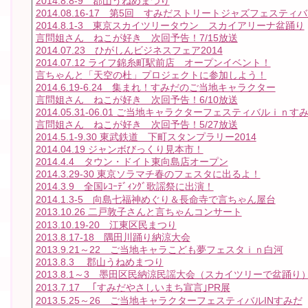
2014.8.8-9 郡山うねめまつり
2014.08.16-17 第5回 すみだストリートジャズフェスティ
2014.8.1-3 東京スカイツリータウン スカイアリーナ盆踊り
言問姐さん ねこが好き 次回予告！7/15放送
2014.07.23 ひがしんビジネスフェア2014
2014.07.12 ライフ錦糸町駅前店 オープンイベント！
言ちゃんと「天空の杜」プロジェクトに参加しよう！
2014.6.19-6.24 集まれ！すみだのご当地キャラクター
言問姐さん ねこが好き 次回予告！6/10放送
2014.05.31-06.01 ご当地キャラクターフェスティバルｉｎすみ
言問姐さん ねこが好き 次回予告！5/27放送
2014.5.1-9.30 東武鉄道 下町スタンプラリー2014
2014.04.19 ジャンボびっくり見本市！
2014.4.4 タウン・ドイト東向島店オープン
2014.3.29-30 東京ソラマチ春のフェスタに出るよ！
2014.3.9 全国ﾚｺｰﾃﾞｨﾝｸﾞ歌謡祭に出演！
2014.1.3-5 向島七福神めぐり＆長命寺で言ちゃん屋台
2013.10.26 二戸敦子さんと言ちゃんコンサート
2013.10.19-20 江東区民まつり
2013.8.17-18 隅田川踊り納涼大会
2013.9.21～22 ご当地キャラこども夢フェスタｉｎ白河
2013.8.3 郡山うねめまつり
2013.8.1～3 墨田区民納涼民謡大会（スカイツリーで盆踊り
2013.7.17 ｢すみだやさしいまち宣言｣PR展
2013.5.25～26 ご当地キャラクターフェスティバルINすみだ