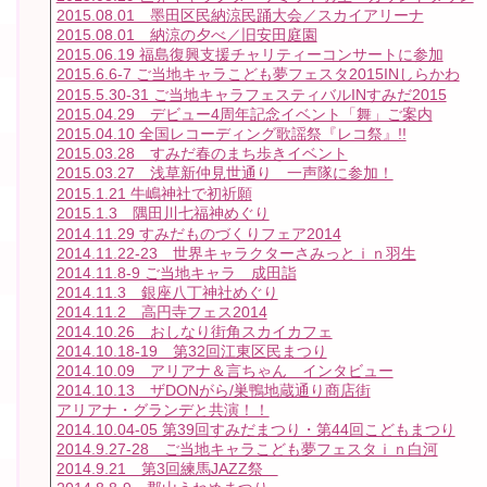
2015.08.01 墨田区民納涼民踊大会／スカイアリーナ
2015.08.01 納涼の夕べ／旧安田庭園
2015.06.19 福島復興支援チャリティーコンサートに参加
2015.6.6-7 ご当地キャラこども夢フェスタ2015INしらかわ
2015.5.30-31 ご当地キャラフェスティバルINすみだ2015
2015.04.29 デビュー4周年記念イベント「舞」ご案内
2015.04.10 全国レコーディング歌謡祭『レコ祭』!!
2015.03.28 すみだ春のまち歩きイベント
2015.03.27 浅草新仲見世通り 一声隊に参加！
2015.1.21 牛嶋神社で初祈願
2015.1.3 隅田川七福神めぐり
2014.11.29 すみだものづくりフェア2014
2014.11.22-23 世界キャラクターさみっとｉｎ羽生
2014.11.8-9 ご当地キャラ 成田詣
2014.11.3 銀座八丁神社めぐり
2014.11.2 高円寺フェス2014
2014.10.26 おしなり街角スカイカフェ
2014.10.18-19 第32回江東区民まつり
2014.10.09 アリアナ＆言ちゃん インタビュー
2014.10.13 ザDONがら/巣鴨地蔵通り商店街
アリアナ・グランデと共演！！
2014.10.04-05 第39回すみだまつり・第44回こどもまつり
2014.9.27-28 ご当地キャラこども夢フェスタｉｎ白河
2014.9.21 第3回練馬JAZZ祭