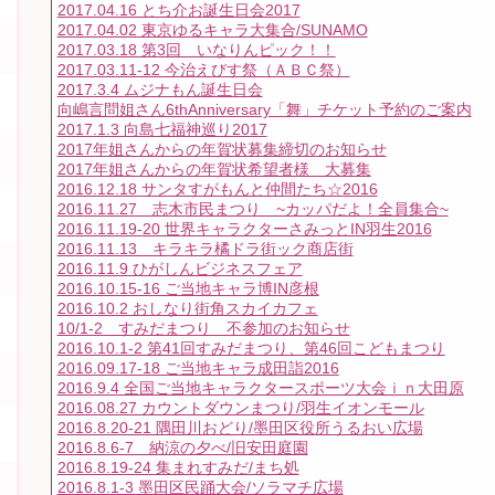
2017.04.16 とち介お誕生日会2017
2017.04.02 東京ゆるキャラ大集合/SUNAMO
2017.03.18 第3回 いなりんピック！！
2017.03.11-12 今治えびす祭（ＡＢＣ祭）
2017.3.4 ムジナもん誕生日会
向嶋言問姐さん6thAnniversary「舞」チケット予約のご案内
2017.1.3 向島七福神巡り2017
2017年姐さんからの年賀状募集締切のお知らせ
2017年姐さんからの年賀状希望者様 大募集
2016.12.18 サンタすがもんと仲間たち☆2016
2016.11.27 志木市民まつり ~カッパだよ！全員集合~
2016.11.19-20 世界キャラクターさみっとIN羽生2016
2016.11.13 キラキラ橘ドラ街ック商店街
2016.11.9 ひがしんビジネスフェア
2016.10.15-16 ご当地キャラ博IN彦根
2016.10.2 おしなり街角スカイカフェ
10/1-2 すみだまつり 不参加のお知らせ
2016.10.1-2 第41回すみだまつり、第46回こどもまつり
2016.09.17-18 ご当地キャラ成田詣2016
2016.9.4 全国ご当地キャラクタースポーツ大会ｉｎ大田原
2016.08.27 カウントダウンまつり/羽生イオンモール
2016.8.20-21 隅田川おどり/墨田区役所うるおい広場
2016.8.6-7 納涼の夕べ/旧安田庭園
2016.8.19-24 集まれすみだ/まち処
2016.8.1-3 墨田区民踊大会/ソラマチ広場