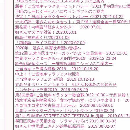
下町のばーむくーへんクリスマスギフトのご案内
新春！ご当地キャラクターヒットパレード2021 予約受付のご
下町のばーむくーへんハロウィンギフトのご案内
決定！ご当地キャラクターヒットパレード2021 2021.01.22
☆大好評「姐さんおかきセット」第２弾！送料全国一律500円
新発売！向嶋言問姐さんおかき！ 2020.07.01
姐さんマスクで対策！2020.05.01
向島七福神めぐり/2020.01.03
「猫物語」ライブ決定！！2020.02.09
2020年 姐さん年賀状希望の皆様へ
第12回 志木市民まつりーカッパだよ～全員集合ー2019.12.01
世界キャラクターさみっとIN羽生2019 2019.12.23-24
歌合戦記念グッズ ー猫熊投扇興Ｔシャツのご案内ー
ご当地キャラ博IN彦根 2019 2019.10.19-20
中止！！ご当地キャラフェスin新潟
ご当地キャラフェスin新潟 2019.10.12-13
すみだまつり・こどもまつり 姐さんお休みのお知らせ
しらかわキャラ市2019 2019.09.28-29
第3回新春♪ご当地キャラクター歌合戦 9/22 10:00～予約開始
清水孝宏＆神崎隆広の「食わず嫌わず」にラジオ出演！！ 2019.10
ネコ市ネコ座＠名古屋吹上ホール 2019.08.31-09.01
世界キャラクターさみっとカウントダウン 2019.08.24
第2回 SUMIDA STREET JAZZ FESTIVAL in 曳舟 2019.08.17-
墨田区民納涼民踊大会 ソラマチひろば 2019.08.01-03
姐さんと恒岡謙二さんの絵手紙原画展 2019.08.02-07