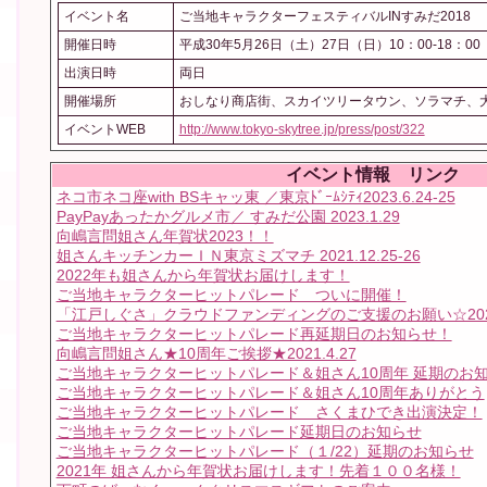
イベント名
ご当地キャラクターフェスティバルINすみだ2018
開催日時
平成30年5月26日（土）27日（日）10：00-18：00
出演日時
両日
開催場所
おしなり商店街、スカイツリータウン、ソラマチ、
イベントWEB
http://www.tokyo-skytree.jp/press/post/322
イベント情報 リンク
ネコ市ネコ座with BSキャッ東 ／東京ﾄﾞｰﾑｼﾃｨ2023.6.24-25
PayPayあったかグルメ市／ すみだ公園 2023.1.29
向嶋言問姐さん年賀状2023！！
姐さんキッチンカーＩＮ東京ミズマチ 2021.12.25-26
2022年も姐さんから年賀状お届けします！
ご当地キャラクターヒットパレード ついに開催！
「江戸しぐさ」クラウドファンディングのご支援のお願い☆2021.
ご当地キャラクターヒットパレード再延期日のお知らせ！
向嶋言問姐さん★10周年ご挨拶★2021.4.27
ご当地キャラクターヒットパレード＆姐さん10周年 延期のお
ご当地キャラクターヒットパレード＆姐さん10周年ありがとう
ご当地キャラクターヒットパレード さくまひでき出演決定！
ご当地キャラクターヒットパレード延期日のお知らせ
ご当地キャラクターヒットパレード（１/22）延期のお知らせ
2021年 姐さんから年賀状お届けします！先着１００名様！