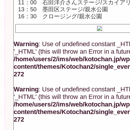
11：00 石田洋介さんステージ/スカイア
13：50 墨田区ステージ/親水公園
16：30 クロージング/親水公園
Warning
: Use of undefined constant _H
'_HTML' (this will throw an Error in a futu
/home/users/2/ims/web/kotochan.jp/wp
content/themes/Kotochan2/single_eve
272
Warning
: Use of undefined constant _H
'_HTML' (this will throw an Error in a futu
/home/users/2/ims/web/kotochan.jp/wp
content/themes/Kotochan2/single_eve
272