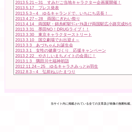
2013.5.21～31 すみだご当地キャラクター企画展開催！
2013.5.17 プレス発表
2013.5.3～4 ゆるキャランドで、いちにち店長！
2013.4.27～28 両国にぎわい祭り
2013.4.14 両国駅・錦糸町駅ﾘﾆｭｰｱﾙ及び両国駅広小路完成ｾﾚﾓ
2013.3.31 墨田NO！DRUGライブ！！
2013.3.30 東京キャラクターストリート
2013.3.10 国立劇場でお出迎え～
2013.3.3 あづちゃんお誕生会
2013.3.1 女性の健康づくり 応援キャンペーン
2013.2.22 やさしいまちメイトの会員に！
2013.1.3 隅田川七福神初詣
2012.11.24～25 ゆるキャラさみっとin羽生
2012.8.3～4 弘前ねぷたまつり
当サイト内に掲載されている全ての文章及び画像の無断転載、転用を禁止します。