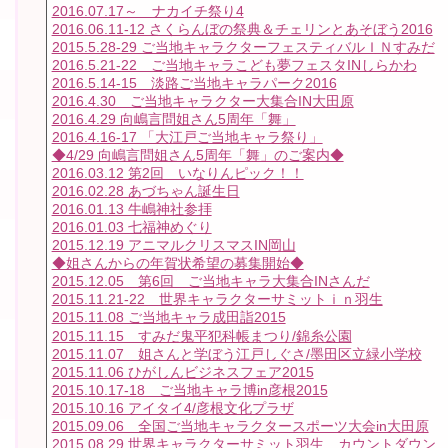
2016.07.17～ ナカイチ祭り4
2016.06.11-12 さくらんぼの祭典＆チェリンとあそぼう2016
2015.5.28-29 ご当地キャラクターフェスティバルＩＮすみだ
2016.5.21-22 ご当地キャラこども夢フェスタINしらかわ
2016.5.14-15 淡路ご当地キャラパーク2016
2016.4.30 ご当地キャラクター大集合IN大田原
2016.4.29 向嶋言問姐さん5周年「舞」
2016.4.16-17 「大江戸ご当地キャラ祭り」
◆4/29 向嶋言問姐さん5周年「舞」のご案内◆
2016.03.12 第2回 いなりんピック！！
2016.02.28 あづちゃん誕生日
2016.01.13 牛嶋神社参拝
2016.01.03 七福神めぐり
2015.12.19 アニマルクリスマスIN岡山
◆姐さんからの年賀状希望の募集開始◆
2015.12.05 第6回 ご当地キャラ大集合INさんだ
2015.11.21-22 世界キャラクターサミットｉｎ羽生
2015.11.08 ご当地キャラ成田詣2015
2015.11.15 すみだ鬼平犯科帳まつり/錦糸公園
2015.11.07 姐さんと学ぼう江戸しぐさ/墨田区立緑小学校
2015.11.06 ひがしんビジネスフェア2015
2015.10.17-18 ご当地キャラ博in彦根2015
2015.10.16 アイタイ4/彦根文化プラザ
2015.09.06 全国ご当地キャラクタースポーツ大会in大田原
2015.08.29 世界キャラクターサミット羽生 カウントダウン