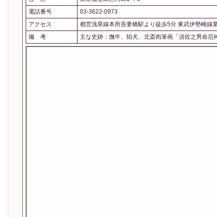
電話番号
03-3622-0973
アクセス
都営浅草線本所吾妻橋駅より徒歩5分 東武伊勢崎線
備 考
主な史跡：撫牛、狛犬、北斎肉筆画「須佐之男命厄