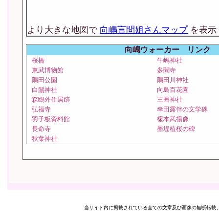
より大きな地図で
向嶋言問姐さんマップ
を表示
向嶋ウォーカー リンク
桜橋
牛嶋神社
東武博物館
多聞寺
隅田公園
隅田川神社
白鬚神社
向島百花園
森鴎外住居跡
三囲神社
弘福寺
幸田露伴の文学碑
羽子板資料館
榎本武揚像
長命寺
墨堤植桜の碑
秋葉神社
当サイト内に掲載されている全ての文章及び画像の無断転載、転用を禁止します。