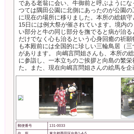
である老翁に会い、牛御前と呼ぶようにな
つては隅田公園に北側にあったのが公園の
に現在の場所に移りました。本所の総鎮守
15日には例大祭が催されています。境内
い部分と牛の同じ部分を撫でると病が治る
だけでなく心も治るという心身回癒の祈願
も本殿前には全国的に珍しい三輪鳥居（三
があります。 向嶋言問姐さんも、本所の
に参詣し、一本立ちのご挨拶と向島の繁栄
た。また、現在向嶋言問姐さんの絵馬を企
郵便番号
131-0033
住 所
東京都墨田区向島1-4-5