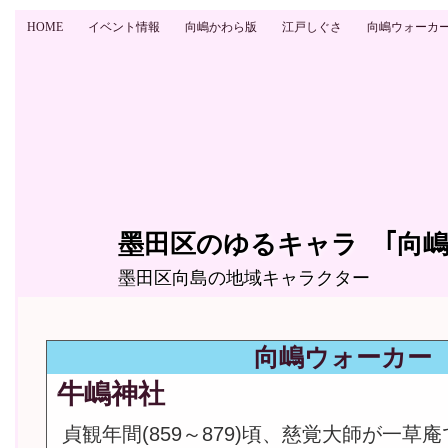
HOME
イベント情報
向嶋かわら版
江戸しぐさ
向嶋ウォーカ
墨田区のゆるキャラ ｢向嶋
墨田区向島の地域キャラクター
向嶋ウォーカー
牛嶋神社
貞観年間(859～879)頃、慈覚大師が一草